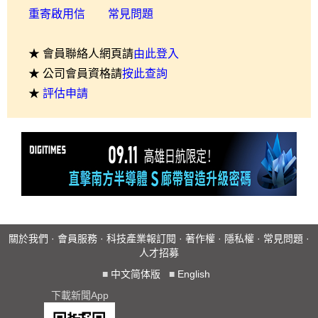
重寄啟用信
常見問題
★ 會員聯絡人網頁請
由此登入
★ 公司會員資格請
按此查詢
★
評估申請
關於我們
·
會員服務
·
科技產業報訂閱
·
著作權
·
隱私權
·
常見問題
·
人才招募
■
中文简体版
■
English
下載新聞App