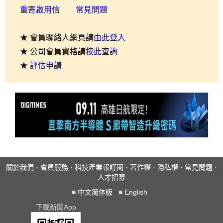
重寄啟用信
常見問題
★ 會員聯絡人網頁請
由此登入
★ 公司會員資格請
按此查詢
★
評估申請
關於我們
·
會員服務
·
科技產業報訂閱
·
著作權
·
隱私權
·
常見問題
·
人才招募
■
中文简体版
■
English
下載新聞App