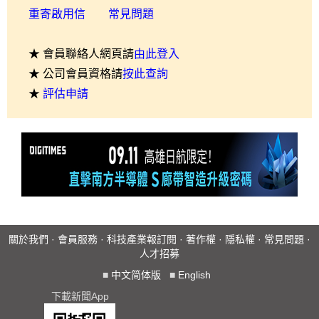
重寄啟用信
常見問題
★ 會員聯絡人網頁請
由此登入
★ 公司會員資格請
按此查詢
★
評估申請
關於我們
·
會員服務
·
科技產業報訂閱
·
著作權
·
隱私權
·
常見問題
·
人才招募
■
中文简体版
■
English
下載新聞App