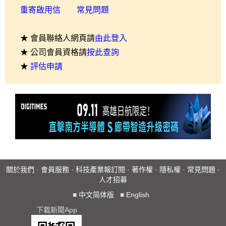
重寄啟用信
常見問題
★ 會員聯絡人網頁請
由此登入
★ 公司會員資格請
按此查詢
★
評估申請
關於我們
·
會員服務
·
科技產業報訂閱
·
著作權
·
隱私權
·
常見問題
·
人才招募
■
中文简体版
■
English
下載新聞App