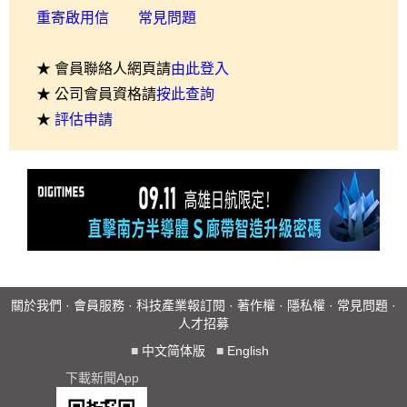
重寄啟用信
常見問題
★ 會員聯絡人網頁請
由此登入
★ 公司會員資格請
按此查詢
★
評估申請
關於我們
·
會員服務
·
科技產業報訂閱
·
著作權
·
隱私權
·
常見問題
·
人才招募
■
中文简体版
■
English
下載新聞App