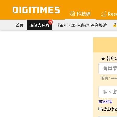
科技網
Res
259
首頁
漲價大追蹤
《百年，並不孤寂》產業導讀
★ 若
【範例：user
忘記密碼
記住帳