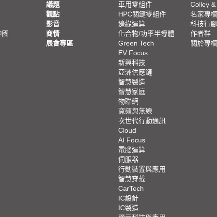
議題
車用零組件
Colley &
觀點
HPC關鍵零組件
名家專
影音
邊緣運算
科技行
中國
商情
化合物/功率半導體
作者群
展會專區
Green Tech
關於專
EV Focus
新興科技
亞洲供應鏈
智慧製造
智慧家庭
物聯網
寬頻與無線
次世代行動通訊
Cloud
AI Focus
電腦運算
伺服器
行動裝置與應用
智慧穿戴
CarTech
IC設計
IC製造