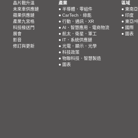
晶片戰升溫
產業
區域
未來車供應鏈
●
半導體．零組件
●
東南亞
蘋果供應鏈
●
CarTech．綠能
●
印度
產業九宮格
●
行動．通訊．XR
●
東亞/
科技椽送門
●
AI．智慧應用．電商物流
●
國際
展會
●
航太．衛星．軍工
●
圖表
影音
●
IT．系統供應鏈
修訂與更新
●
光電．顯示．光學
●
科技政策
●
物聯科技．智慧製造
●
圖表