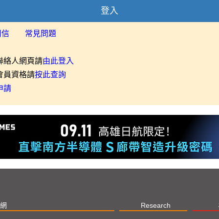
登入
用信
常見問題
聯絡人網頁請
由此登入
會員資格請
按此查詢
申請
網
Research