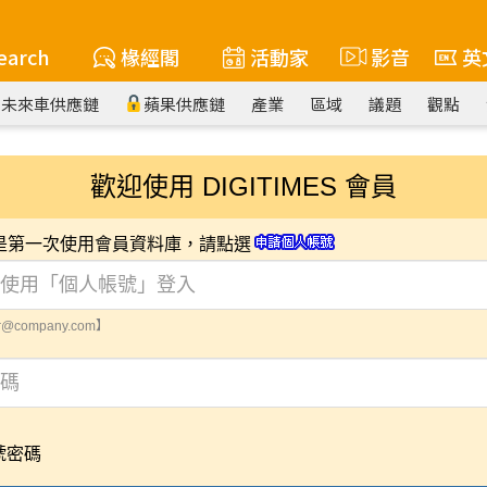
earch
椽經閣
活動家
影音
英
未來車供應鏈
蘋果供應鏈
產業
區域
議題
觀點
歡迎使用 DIGITIMES 會員
您是第一次使用會員資料庫，請點選
@company.com】
號密碼