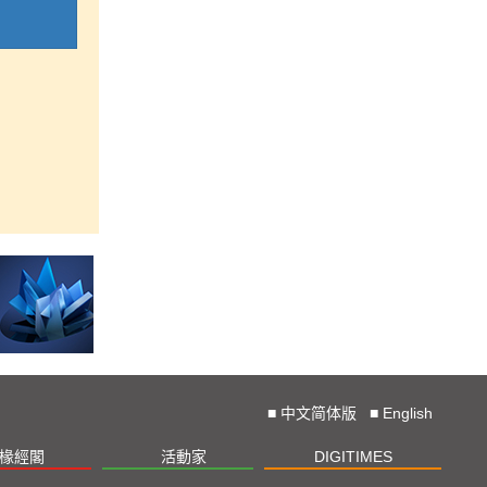
■
中文简体版
■
English
椽經閣
活動家
DIGITIMES