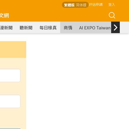
評估申請
登入
繁體版
简体版
文網
漫新聞
聽新聞
每日椽真
商情
AI EXPO Taiwan
COM