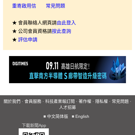
重寄啟用信
常見問題
★ 會員聯絡人網頁請
由此登入
★ 公司會員資格請
按此查詢
★
評估申請
關於我們
·
會員服務
·
科技產業報訂閱
·
著作權
·
隱私權
·
常見問題
·
人才招募
■
中文简体版
■
English
下載新聞App