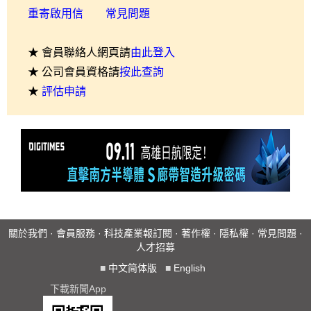
重寄啟用信
常見問題
★ 會員聯絡人網頁請
由此登入
★ 公司會員資格請
按此查詢
★
評估申請
關於我們
·
會員服務
·
科技產業報訂閱
·
著作權
·
隱私權
·
常見問題
·
人才招募
■
中文简体版
■
English
下載新聞App