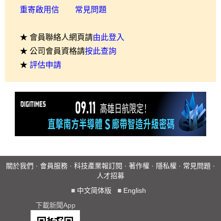
重寄啟用信
常見問題
★ 會員聯絡人網頁請
由此登入
★ 公司會員資格請
按此查詢
★
評估申請
關於我們
·
會員服務
·
科技產業報訂閱
·
著作權
·
隱私權
·
常見問題
·
人才招募
■
中文简体版
■
English
下載新聞App