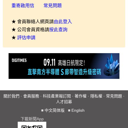
重寄啟用信
常見問題
★ 會員聯絡人網頁請
由此登入
★ 公司會員資格請
按此查詢
★
評估申請
關於我們
·
會員服務
·
科技產業報訂閱
·
著作權
·
隱私權
·
常見問題
·
人才招募
■
中文简体版
■
English
下載新聞App