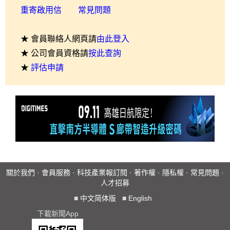
重寄啟用信
常見問題
★ 會員聯絡人網頁請
由此登入
★ 公司會員資格請
按此查詢
★
評估申請
關於我們
·
會員服務
·
科技產業報訂閱
·
著作權
·
隱私權
·
常見問題
·
人才招募
■
中文简体版
■
English
下載新聞App