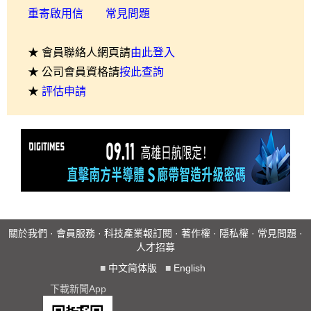
重寄啟用信
常見問題
★ 會員聯絡人網頁請
由此登入
★ 公司會員資格請
按此查詢
★
評估申請
關於我們
·
會員服務
·
科技產業報訂閱
·
著作權
·
隱私權
·
常見問題
·
人才招募
■
中文简体版
■
English
下載新聞App