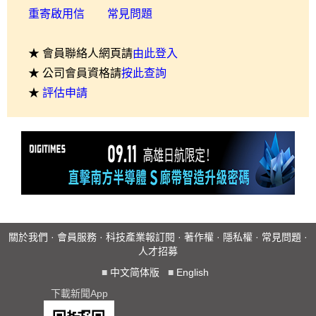
重寄啟用信
常見問題
★ 會員聯絡人網頁請
由此登入
★ 公司會員資格請
按此查詢
★
評估申請
關於我們
·
會員服務
·
科技產業報訂閱
·
著作權
·
隱私權
·
常見問題
·
人才招募
■
中文简体版
■
English
下載新聞App