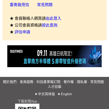
重寄啟用信
常見問題
★ 會員聯絡人網頁請
由此登入
★ 公司會員資格請
按此查詢
★
評估申請
關於我們
·
會員服務
·
科技產業報訂閱
·
著作權
·
隱私權
·
常見問題
·
人才招募
■
中文简体版
■
English
下載新聞App