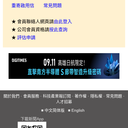
重寄啟用信
常見問題
★ 會員聯絡人網頁請
由此登入
★ 公司會員資格請
按此查詢
★
評估申請
關於我們
·
會員服務
·
科技產業報訂閱
·
著作權
·
隱私權
·
常見問題
·
人才招募
■
中文简体版
■
English
下載新聞App