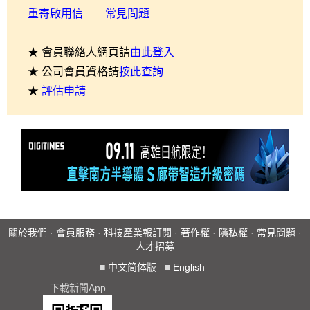
重寄啟用信
常見問題
★ 會員聯絡人網頁請
由此登入
★ 公司會員資格請
按此查詢
★
評估申請
關於我們
·
會員服務
·
科技產業報訂閱
·
著作權
·
隱私權
·
常見問題
·
人才招募
■
中文简体版
■
English
下載新聞App