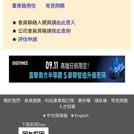
重寄啟用信
常見問題
★ 會員聯絡人網頁請
由此登入
★ 公司會員資格請
按此查詢
★
評估申請
關於我們
·
會員服務
·
科技產業報訂閱
·
著作權
·
隱私權
·
常見問題
·
人才招募
■
中文简体版
■
English
下載新聞App