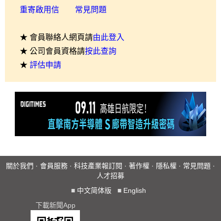
重寄啟用信
常見問題
★ 會員聯絡人網頁請
由此登入
★ 公司會員資格請
按此查詢
★
評估申請
關於我們
·
會員服務
·
科技產業報訂閱
·
著作權
·
隱私權
·
常見問題
·
人才招募
■
中文简体版
■
English
下載新聞App