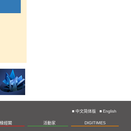
■
中文简体版
■
English
椽經閣
活動家
DIGITIMES