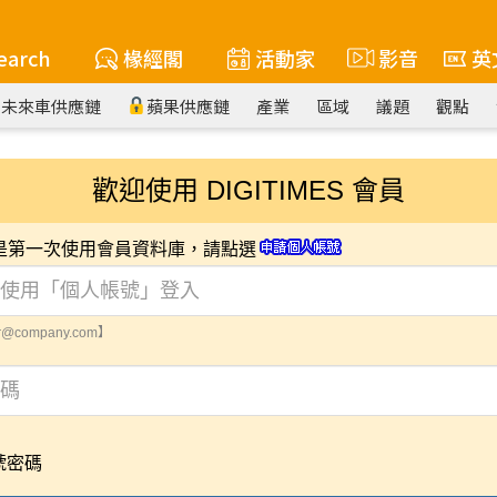
earch
椽經閣
活動家
影音
英
未來車供應鏈
蘋果供應鏈
產業
區域
議題
觀點
歡迎使用 DIGITIMES 會員
您是第一次使用會員資料庫，請點選
@company.com】
號密碼