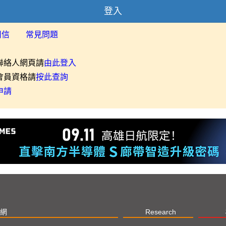
登入
用信
常見問題
聯絡人網頁請
由此登入
會員資格請
按此查詢
申請
網
Research