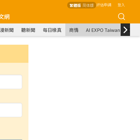
評估申請
登入
繁體版
简体版
文網
漫新聞
聽新聞
每日椽真
商情
AI EXPO Taiwan
COM