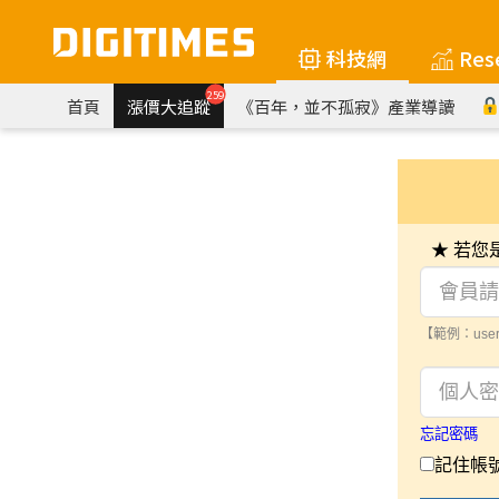
科技網
Res
259
首頁
漲價大追蹤
《百年，並不孤寂》產業導讀
★ 若
【範例：user
忘記密碼
記住帳