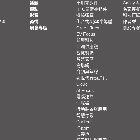
議題
車用零組件
Colley &
觀點
HPC關鍵零組件
名家專
影音
邊緣運算
科技行
中國
商情
化合物/功率半導體
作者群
展會專區
Green Tech
關於專
EV Focus
新興科技
亞洲供應鏈
智慧製造
智慧家庭
物聯網
寬頻與無線
次世代行動通訊
Cloud
AI Focus
電腦運算
伺服器
行動裝置與應用
智慧穿戴
CarTech
IC設計
IC製造