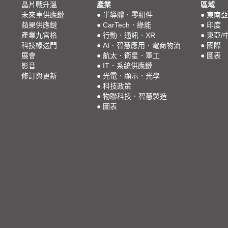
晶片戰升溫
產業
區域
未來車供應鏈
●
半導體．零組件
●
東南亞
蘋果供應鏈
●
CarTech．綠能
●
印度
產業九宮格
●
行動．通訊．XR
●
東亞/
科技椽送門
●
AI．智慧應用．電商物流
●
國際
展會
●
航太．衛星．軍工
●
圖表
影音
●
IT．系統供應鏈
修訂與更新
●
光電．顯示．光學
●
科技政策
●
物聯科技．智慧製造
●
圖表