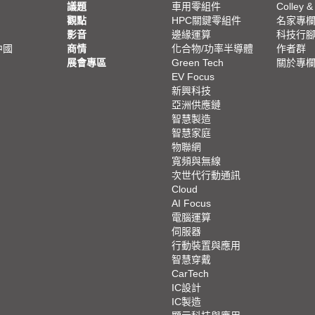
議題
車用零組件
Colley &
觀點
HPC關鍵零組件
名家專
影音
邊緣運算
科技行
中國
商情
化合物/功率半導體
作者群
展會專區
Green Tech
關於專
EV Focus
新興科技
亞洲供應鏈
智慧製造
智慧家庭
物聯網
寬頻與無線
次世代行動通訊
Cloud
AI Focus
電腦運算
伺服器
行動裝置與應用
智慧穿戴
CarTech
IC設計
IC製造