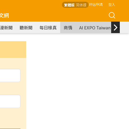
評估申請
登入
繁體版
简体版
文網
漫新聞
聽新聞
每日椽真
商情
AI EXPO Taiwan
COM