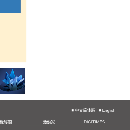
■
中文简体版
■
English
椽經閣
活動家
DIGITIMES