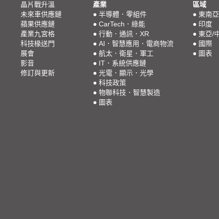
晶片戰升溫
產業
區域
未來車供應鏈
●
半導體．零組件
●
東南亞
蘋果供應鏈
●
CarTech．綠能
●
印度
產業九宮格
●
行動．通訊．XR
●
東亞/
科技椽送門
●
AI．智慧應用．電商物流
●
國際
展會
●
航太．衛星．軍工
●
圖表
影音
●
IT．系統供應鏈
修訂與更新
●
光電．顯示．光學
●
科技政策
●
物聯科技．智慧製造
●
圖表