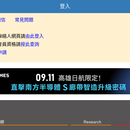
登入
用信
常見問題
聯絡人網頁請
由此登入
會員資格請
按此查詢
申請
網
Research