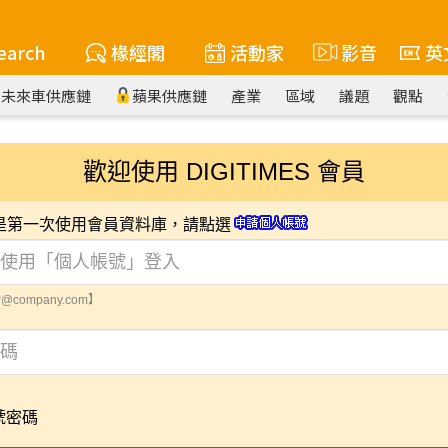
earch
椽經閣
活動家
影音
英
未來車供應鏈
蘋果供應鏈
產業
區域
議題
觀點
歡迎使用 DIGITIMES 會員
您是第一次使用會員資料庫，請點選
@company.com】
號密碼