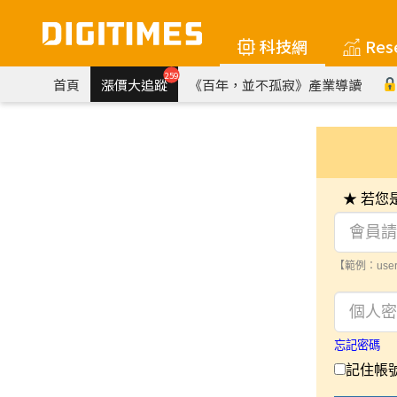
科技網
Res
259
首頁
漲價大追蹤
《百年，並不孤寂》產業導讀
★ 若
【範例：user
忘記密碼
記住帳