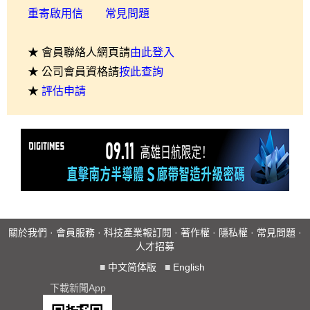
重寄啟用信
常見問題
★ 會員聯絡人網頁請
由此登入
★ 公司會員資格請
按此查詢
★
評估申請
關於我們
·
會員服務
·
科技產業報訂閱
·
著作權
·
隱私權
·
常見問題
·
人才招募
■
中文简体版
■
English
下載新聞App