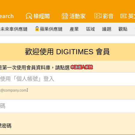
earch
椽經閣
活動家
影音
英
未來車供應鏈
蘋果供應鏈
產業
區域
議題
觀點
歡迎使用 DIGITIMES 會員
您是第一次使用會員資料庫，請點選
@company.com】
號密碼