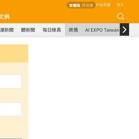
評估申請
登入
繁體版
简体版
文網
漫新聞
聽新聞
每日椽真
商情
AI EXPO Taiwan
COM