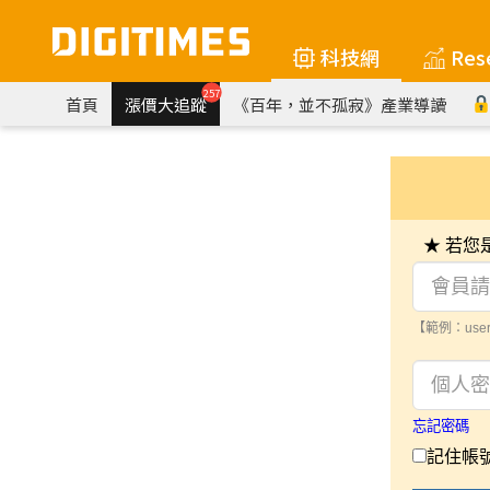
科技網
Res
257
首頁
漲價大追蹤
《百年，並不孤寂》產業導讀
★ 若
【範例：user
忘記密碼
記住帳