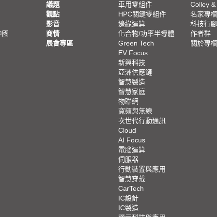
議題
車用零組件
Colley &
觀點
HPC關鍵零組件
名家專
影音
邊緣運算
科技行
中國
商情
化合物/功率半導體
作者群
展會專區
Green Tech
關於專
EV Focus
新興科技
亞洲供應鏈
智慧製造
智慧家庭
物聯網
寬頻與無線
次世代行動通訊
Cloud
AI Focus
電腦運算
伺服器
行動裝置與應用
智慧穿戴
CarTech
IC設計
IC製造