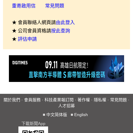
重寄啟用信
常見問題
★ 會員聯絡人網頁請
由此登入
★ 公司會員資格請
按此查詢
★
評估申請
關於我們
·
會員服務
·
科技產業報訂閱
·
著作權
·
隱私權
·
常見問題
·
人才招募
■
中文简体版
■
English
下載新聞App