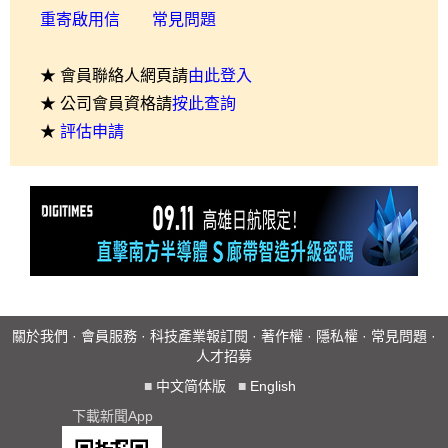
重寄啟用信
常見問題
★ 會員聯絡人網頁請
由此登入
★ 公司會員資格請
按此查詢
★
評估申請
關於我們
·
會員服務
·
科技產業報訂閱
·
著作權
·
隱私權
·
常見問題
·
人才招募
■
中文简体版
■
English
下載新聞App