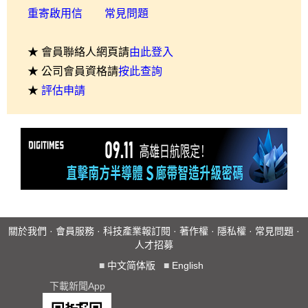
重寄啟用信
常見問題
★ 會員聯絡人網頁請
由此登入
★ 公司會員資格請
按此查詢
★
評估申請
關於我們
·
會員服務
·
科技產業報訂閱
·
著作權
·
隱私權
·
常見問題
·
人才招募
■
中文简体版
■
English
下載新聞App