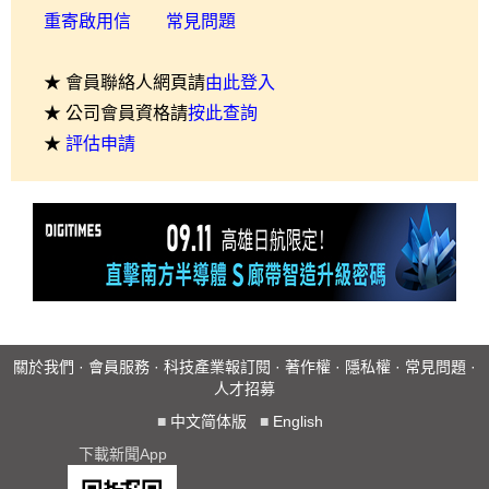
重寄啟用信
常見問題
★ 會員聯絡人網頁請
由此登入
★ 公司會員資格請
按此查詢
★
評估申請
關於我們
·
會員服務
·
科技產業報訂閱
·
著作權
·
隱私權
·
常見問題
·
人才招募
■
中文简体版
■
English
下載新聞App