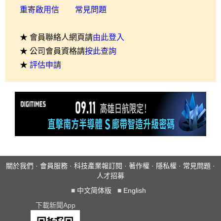
重寄啟用信
常見問題
★ 會員聯絡人網頁請
由此登入
★ 公司會員資格請
按此查詢
★
評估申請
關於我們
·
會員服務
·
科技產業報訂閱
·
著作權
·
隱私權
·
常見問題
·
人才招募
■
中文简体版
■
English
下載新聞App