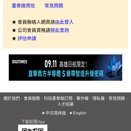
重寄啟用信
常見問題
★ 會員聯絡人網頁請
由此登入
★ 公司會員資格請
按此查詢
★
評估申請
關於我們
·
會員服務
·
科技產業報訂閱
·
著作權
·
隱私權
·
常見問題
·
人才招募
■
中文简体版
■
English
下載新聞App