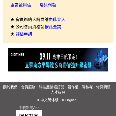
重寄啟用信
常見問題
★ 會員聯絡人網頁請
由此登入
★ 公司會員資格請
按此查詢
★
評估申請
關於我們
·
會員服務
·
科技產業報訂閱
·
著作權
·
隱私權
·
常見問題
·
人才招募
■
中文简体版
■
English
下載新聞App