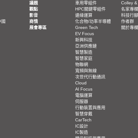
議題
車用零組件
Colley &
觀點
HPC關鍵零組件
名家專
影音
邊緣運算
科技行
中國
商情
化合物/功率半導體
作者群
展會專區
Green Tech
關於專
EV Focus
新興科技
亞洲供應鏈
智慧製造
智慧家庭
物聯網
寬頻與無線
次世代行動通訊
Cloud
AI Focus
電腦運算
伺服器
行動裝置與應用
智慧穿戴
CarTech
IC設計
IC製造