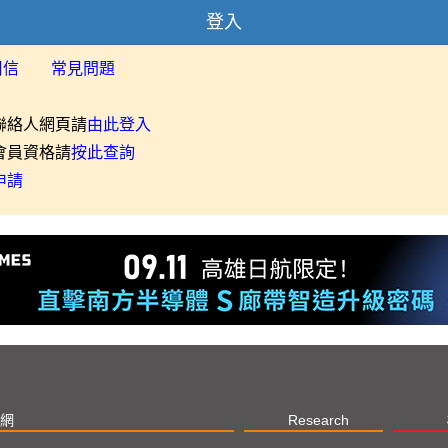
登入
用信
常見問題
聯絡人網頁請
由此登入
會員資格請
按此查詢
申請
網
Research