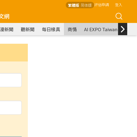
評估申請
登入
繁體版
简体版
文網
漫新聞
聽新聞
每日椽真
商情
AI EXPO Taiwan
COM