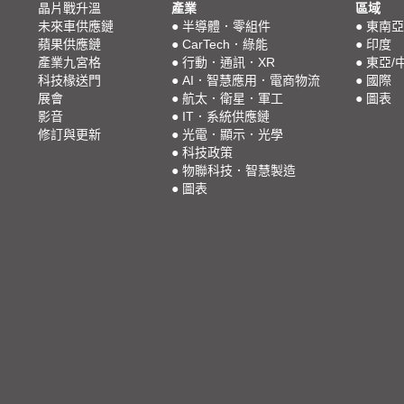
晶片戰升溫
產業
區域
未來車供應鏈
●
半導體．零組件
●
東南亞
蘋果供應鏈
●
CarTech．綠能
●
印度
產業九宮格
●
行動．通訊．XR
●
東亞/
科技椽送門
●
AI．智慧應用．電商物流
●
國際
展會
●
航太．衛星．軍工
●
圖表
影音
●
IT．系統供應鏈
修訂與更新
●
光電．顯示．光學
●
科技政策
●
物聯科技．智慧製造
●
圖表