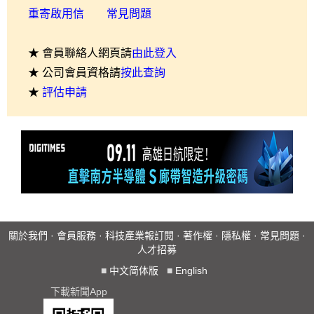
重寄啟用信
常見問題
★ 會員聯絡人網頁請
由此登入
★ 公司會員資格請
按此查詢
★
評估申請
關於我們
·
會員服務
·
科技產業報訂閱
·
著作權
·
隱私權
·
常見問題
·
人才招募
■
中文简体版
■
English
下載新聞App