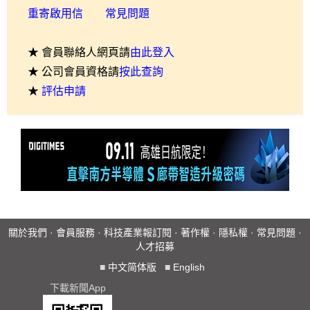
重寄啟用信
常見問題
★ 會員聯絡人網頁請
由此登入
★ 公司會員資格請
按此查詢
★
評估申請
關於我們
·
會員服務
·
科技產業報訂閱
·
著作權
·
隱私權
·
常見問題
·
人才招募
■
中文简体版
■
English
下載新聞App