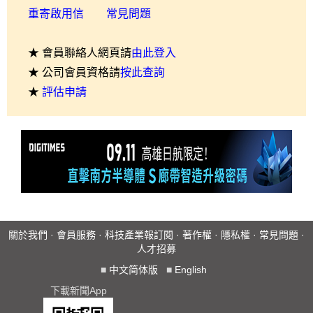
重寄啟用信
常見問題
★ 會員聯絡人網頁請
由此登入
★ 公司會員資格請
按此查詢
★
評估申請
關於我們
·
會員服務
·
科技產業報訂閱
·
著作權
·
隱私權
·
常見問題
·
人才招募
■
中文简体版
■
English
下載新聞App