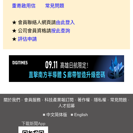
重寄啟用信
常見問題
★ 會員聯絡人網頁請
由此登入
★ 公司會員資格請
按此查詢
★
評估申請
關於我們
·
會員服務
·
科技產業報訂閱
·
著作權
·
隱私權
·
常見問題
·
人才招募
■
中文简体版
■
English
下載新聞App