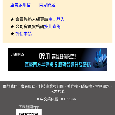
重寄啟用信
常見問題
★ 會員聯絡人網頁請
由此登入
★ 公司會員資格請
按此查詢
★
評估申請
關於我們
·
會員服務
·
科技產業報訂閱
·
著作權
·
隱私權
·
常見問題
·
人才招募
■
中文简体版
■
English
下載新聞App