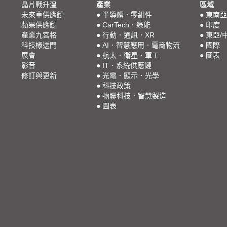
晶片戰升溫
產業
區域
未來車供應鏈
●
半導體．零組件
●
東南亞
蘋果供應鏈
●
CarTech．綠能
●
印度
產業九宮格
●
行動．通訊．XR
●
東亞/
科技椽送門
●
AI．智慧應用．電商物流
●
國際
展會
●
航太．衛星．軍工
●
圖表
影音
●
IT．系統供應鏈
修訂與更新
●
光電．顯示．光學
●
科技政策
●
物聯科技．智慧製造
●
圖表