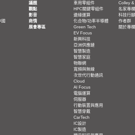
議題
車用零組件
Colley &
觀點
HPC關鍵零組件
名家專
影音
邊緣運算
科技行
中國
商情
化合物/功率半導體
作者群
展會專區
Green Tech
關於專
EV Focus
新興科技
亞洲供應鏈
智慧製造
智慧家庭
物聯網
寬頻與無線
次世代行動通訊
Cloud
AI Focus
電腦運算
伺服器
行動裝置與應用
智慧穿戴
CarTech
IC設計
IC製造