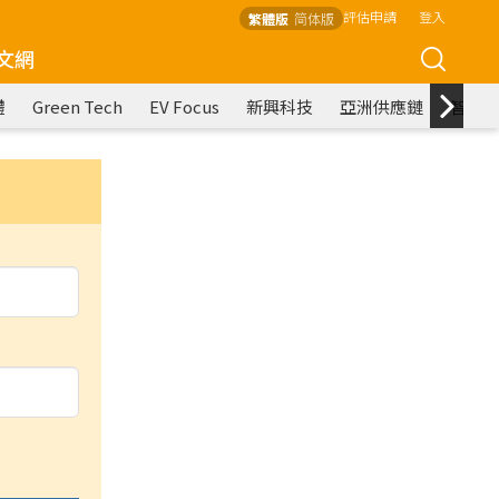
評估申請
登入
繁體版
简体版
文網
體
Green Tech
EV Focus
新興科技
亞洲供應鏈
智慧