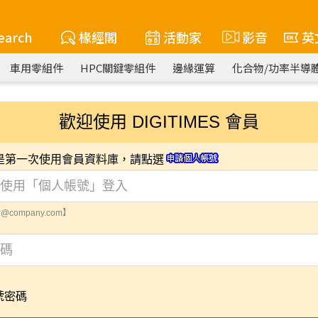
earch
椽經閣
活動家
影音
英
車用零組件
HPC關鍵零組件
邊緣運算
化合物/功率半導
歡迎使用 DIGITIMES 會員
您是第一次使用會員資料庫，請點選
@company.com】
號密碼