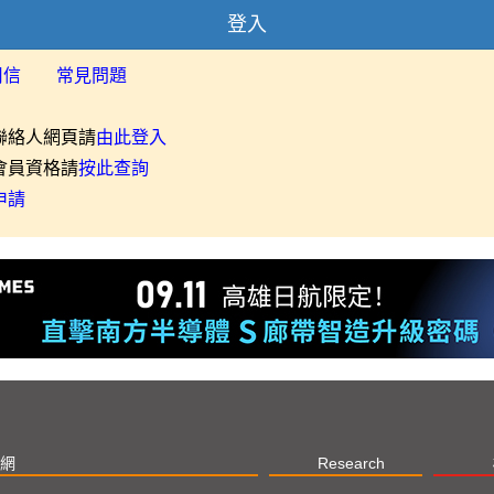
登入
用信
常見問題
聯絡人網頁請
由此登入
會員資格請
按此查詢
申請
網
Research