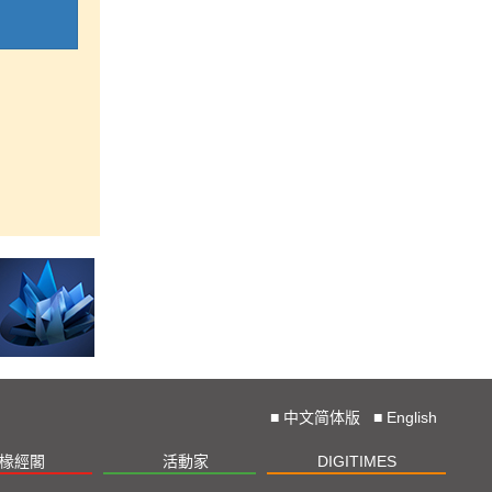
■
中文简体版
■
English
椽經閣
活動家
DIGITIMES