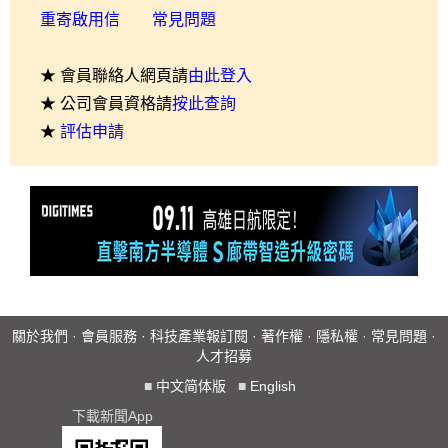
重寄啟用信
常見問題
★ 會員聯絡人網頁請
由此登入
★ 公司會員資格請
按此查詢
★
評估申請
關於我們
·
會員服務
·
科技產業報訂閱
·
著作權
·
隱私權
·
常見問題
·
人才招募
■
中文简体版
■
English
下載新聞App