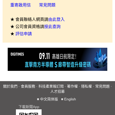
重寄啟用信
常見問題
★ 會員聯絡人網頁請
由此登入
★ 公司會員資格請
按此查詢
★
評估申請
關於我們
·
會員服務
·
科技產業報訂閱
·
著作權
·
隱私權
·
常見問題
·
人才招募
■
中文简体版
■
English
下載新聞App