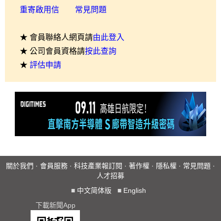
重寄啟用信
常見問題
★ 會員聯絡人網頁請
由此登入
★ 公司會員資格請
按此查詢
★
評估申請
關於我們
·
會員服務
·
科技產業報訂閱
·
著作權
·
隱私權
·
常見問題
·
人才招募
■
中文简体版
■
English
下載新聞App