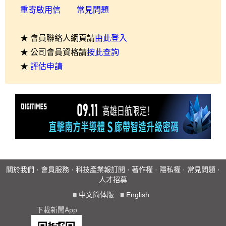
重寄啟用信
常見問題
★ 會員聯絡人網頁請
由此登入
★ 公司會員資格請
按此查詢
★
評估申請
關於我們
·
會員服務
·
科技產業報訂閱
·
著作權
·
隱私權
·
常見問題
·
人才招募
■
中文简体版
■
English
下載新聞App