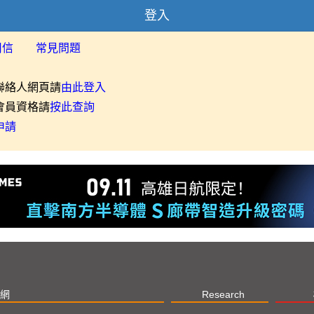
登入
用信
常見問題
聯絡人網頁請
由此登入
會員資格請
按此查詢
申請
網
Research