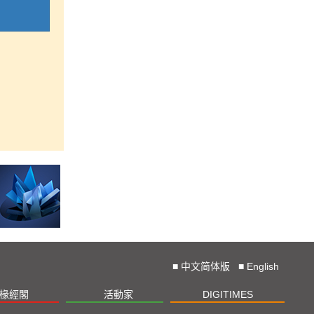
■
中文简体版
■
English
椽經閣
活動家
DIGITIMES