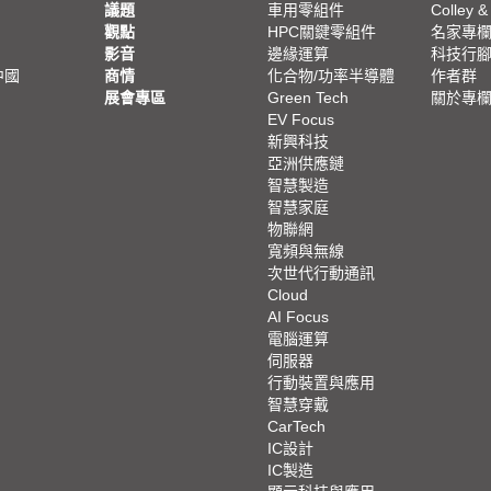
議題
車用零組件
Colley &
觀點
HPC關鍵零組件
名家專
影音
邊緣運算
科技行
中國
商情
化合物/功率半導體
作者群
展會專區
Green Tech
關於專
EV Focus
新興科技
亞洲供應鏈
智慧製造
智慧家庭
物聯網
寬頻與無線
次世代行動通訊
Cloud
AI Focus
電腦運算
伺服器
行動裝置與應用
智慧穿戴
CarTech
IC設計
IC製造