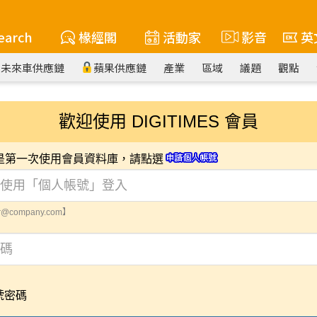
earch
椽經閣
活動家
影音
英
未來車供應鏈
蘋果供應鏈
產業
區域
議題
觀點
歡迎使用 DIGITIMES 會員
您是第一次使用會員資料庫，請點選
@company.com】
號密碼