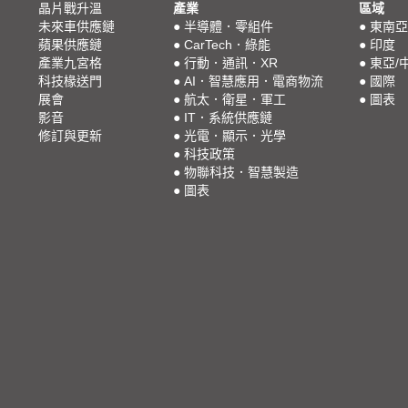
晶片戰升溫
產業
區域
未來車供應鏈
●
半導體．零組件
●
東南亞
蘋果供應鏈
●
CarTech．綠能
●
印度
產業九宮格
●
行動．通訊．XR
●
東亞/
科技椽送門
●
AI．智慧應用．電商物流
●
國際
展會
●
航太．衛星．軍工
●
圖表
影音
●
IT．系統供應鏈
修訂與更新
●
光電．顯示．光學
●
科技政策
●
物聯科技．智慧製造
●
圖表