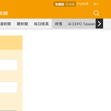
評估申請
登入
繁體版
简体版
文網
漫新聞
聽新聞
每日椽真
商情
AI EXPO Taiwan
COM