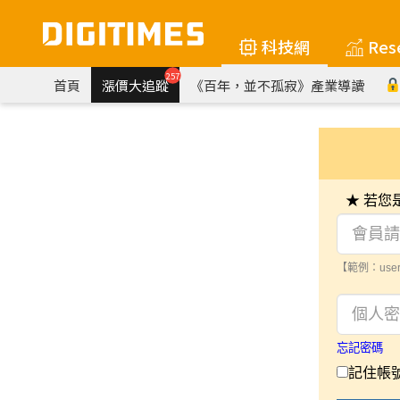
科技網
Res
257
首頁
漲價大追蹤
《百年，並不孤寂》產業導讀
★ 若
【範例：user
忘記密碼
記住帳