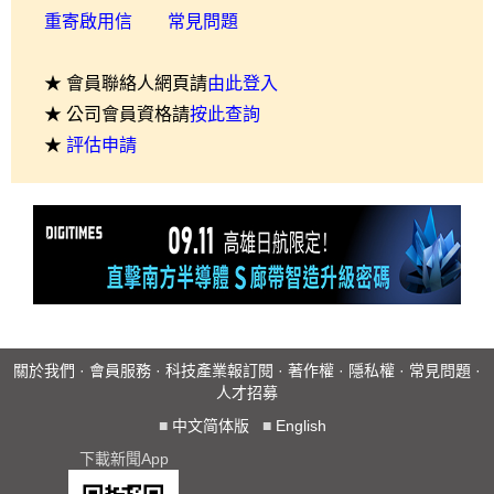
重寄啟用信
常見問題
★ 會員聯絡人網頁請
由此登入
★ 公司會員資格請
按此查詢
★
評估申請
關於我們
·
會員服務
·
科技產業報訂閱
·
著作權
·
隱私權
·
常見問題
·
人才招募
■
中文简体版
■
English
下載新聞App