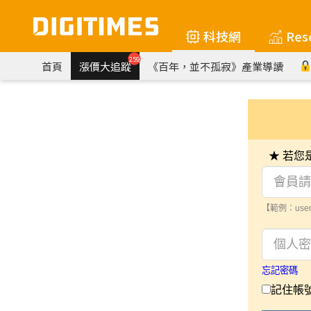
科技網
Res
259
首頁
漲價大追蹤
《百年，並不孤寂》產業導讀
★ 若
【範例：user
忘記密碼
記住帳