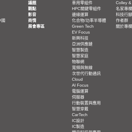
議題
車用零組件
Colley &
觀點
HPC關鍵零組件
名家專
影音
邊緣運算
科技行
中國
商情
化合物/功率半導體
作者群
展會專區
Green Tech
關於專
EV Focus
新興科技
亞洲供應鏈
智慧製造
智慧家庭
物聯網
寬頻與無線
次世代行動通訊
Cloud
AI Focus
電腦運算
伺服器
行動裝置與應用
智慧穿戴
CarTech
IC設計
IC製造