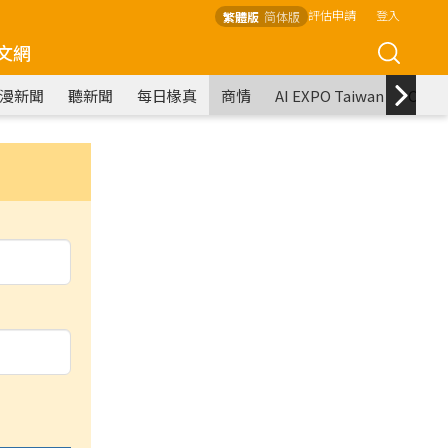
評估申請
登入
繁體版
简体版
文網
漫新聞
聽新聞
每日椽真
商情
AI EXPO Taiwan
COM