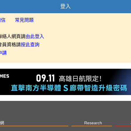
登入
用信
常見問題
聯絡人網頁請
由此登入
會員資格請
按此查詢
申請
網
Research