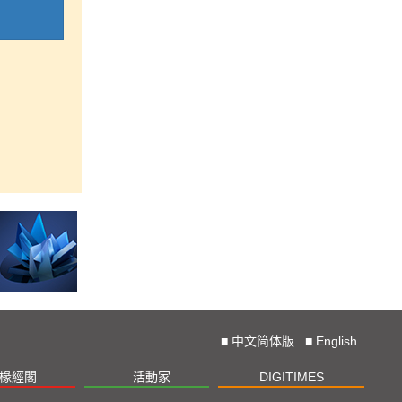
■
中文简体版
■
English
椽經閣
活動家
DIGITIMES