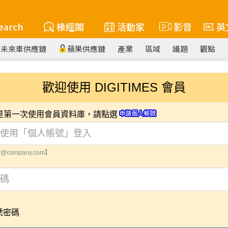
earch
椽經閣
活動家
影音
英
未來車供應鏈
蘋果供應鏈
產業
區域
議題
觀點
歡迎使用 DIGITIMES 會員
您是第一次使用會員資料庫，請點選
@company.com】
號密碼