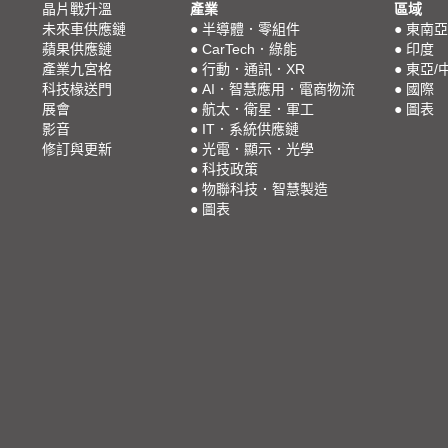
晶片戰升溫
產業
區域
未來車供應鏈
●
半導體．零組件
●
東南亞
蘋果供應鏈
●
CarTech．綠能
●
印度
產業九宮格
●
行動．通訊．XR
●
東亞/
科技椽送門
●
AI．智慧應用．電商物流
●
國際
展會
●
航太．衛星．軍工
●
圖表
影音
●
IT．系統供應鏈
修訂與更新
●
光電．顯示．光學
●
科技政策
●
物聯科技．智慧製造
●
圖表