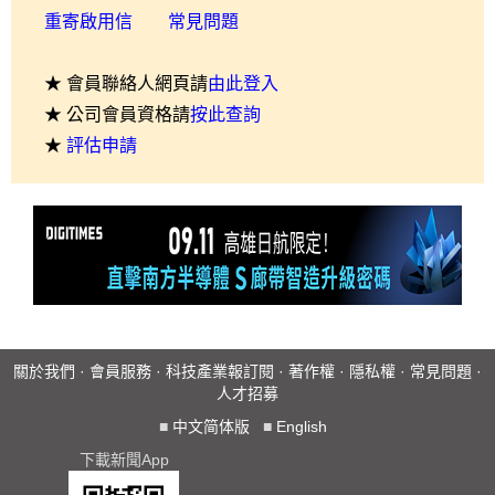
重寄啟用信
常見問題
★ 會員聯絡人網頁請
由此登入
★ 公司會員資格請
按此查詢
★
評估申請
關於我們
·
會員服務
·
科技產業報訂閱
·
著作權
·
隱私權
·
常見問題
·
人才招募
■
中文简体版
■
English
下載新聞App