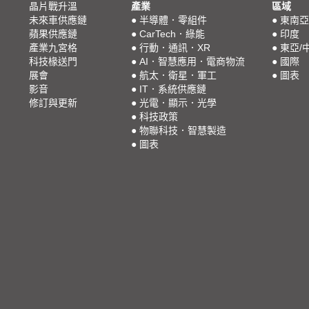
晶片戰升溫
產業
區域
未來車供應鏈
●
半導體．零組件
●
東南亞
蘋果供應鏈
●
CarTech．綠能
●
印度
產業九宮格
●
行動．通訊．XR
●
東亞/
科技椽送門
●
AI．智慧應用．電商物流
●
國際
展會
●
航太．衛星．軍工
●
圖表
影音
●
IT．系統供應鏈
修訂與更新
●
光電．顯示．光學
●
科技政策
●
物聯科技．智慧製造
●
圖表