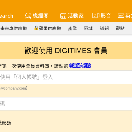
earch
椽經閣
活動家
影音
英
未來車供應鏈
蘋果供應鏈
產業
區域
議題
觀點
歡迎使用 DIGITIMES 會員
您是第一次使用會員資料庫，請點選
@company.com】
號密碼