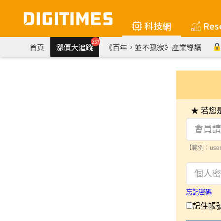
科技網
Res
257
首頁
漲價大追蹤
《百年，並不孤寂》產業導讀
★ 若
【範例：user
忘記密碼
記住帳