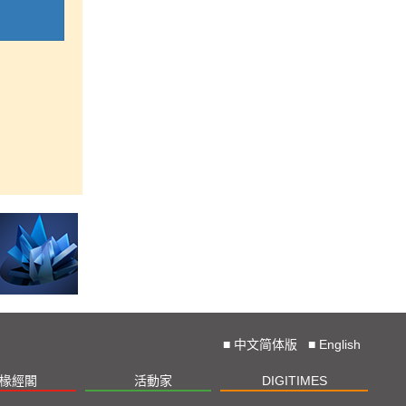
■
中文简体版
■
English
椽經閣
活動家
DIGITIMES