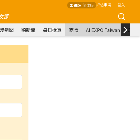
評估申請
登入
繁體版
简体版
文網
漫新聞
聽新聞
每日椽真
商情
AI EXPO Taiwan
COM