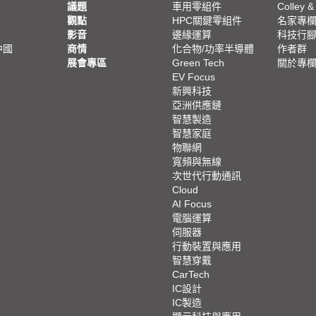
議題
車用零組件
Colley &
觀點
HPC關鍵零組件
名家專
影音
邊緣運算
科技行
中國
商情
化合物/功率半導體
作者群
展會專區
Green Tech
關於專
EV Focus
新興科技
亞洲供應鏈
智慧製造
智慧家庭
物聯網
寬頻與無線
次世代行動通訊
Cloud
AI Focus
電腦運算
伺服器
行動裝置與應用
智慧穿戴
CarTech
IC設計
IC製造