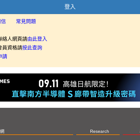
登入
用信
常見問題
聯絡人網頁請
由此登入
會員資格請
按此查詢
申請
網
Research