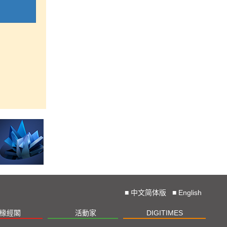
■
中文简体版
■
English
椽經閣
活動家
DIGITIMES