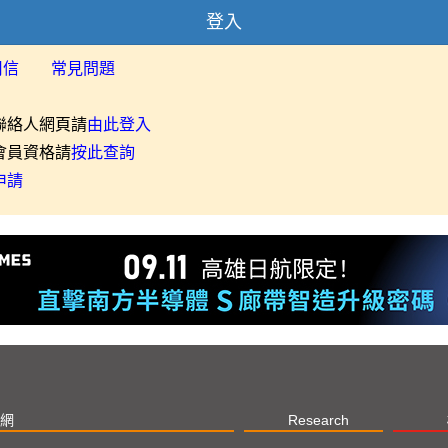
登入
用信
常見問題
聯絡人網頁請
由此登入
會員資格請
按此查詢
申請
網
Research