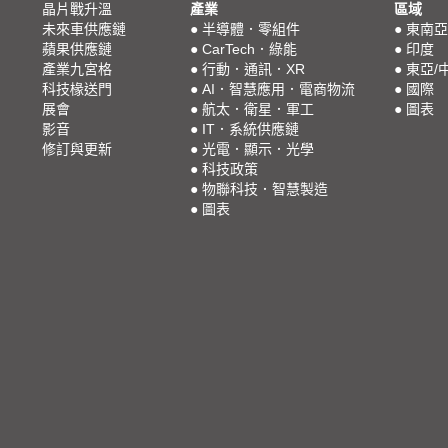
晶片戰升溫
產業
區域
未來車供應鏈
●
半導體．零組件
●
東南亞
蘋果供應鏈
●
CarTech．綠能
●
印度
產業九宮格
●
行動．通訊．XR
●
東亞/
科技椽送門
●
AI．智慧應用．電商物流
●
國際
展會
●
航太．衛星．軍工
●
圖表
影音
●
IT．系統供應鏈
修訂與更新
●
光電．顯示．光學
●
科技政策
●
物聯科技．智慧製造
●
圖表