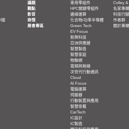
議題
車用零組件
Colley &
觀點
HPC關鍵零組件
名家專
影音
邊緣運算
科技行
中國
商情
化合物/功率半導體
作者群
展會專區
Green Tech
關於專
EV Focus
新興科技
亞洲供應鏈
智慧製造
智慧家庭
物聯網
寬頻與無線
次世代行動通訊
Cloud
AI Focus
電腦運算
伺服器
行動裝置與應用
智慧穿戴
CarTech
IC設計
IC製造