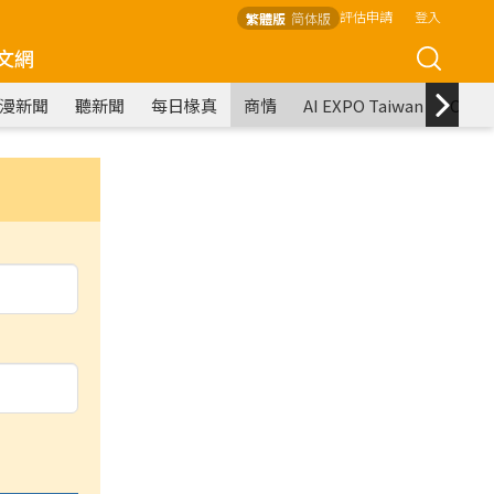
評估申請
登入
繁體版
简体版
文網
漫新聞
聽新聞
每日椽真
商情
AI EXPO Taiwan
COM