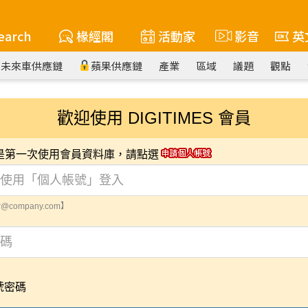
earch
椽經閣
活動家
影音
英
未來車供應鏈
蘋果供應鏈
產業
區域
議題
觀點
歡迎使用 DIGITIMES 會員
您是第一次使用會員資料庫，請點選
@company.com】
號密碼