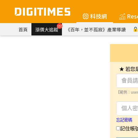
科技網
Res
257
首頁
漲價大追蹤
《百年，並不孤寂》產業導讀
★ 若
【範例：user
忘記密碼
記住帳