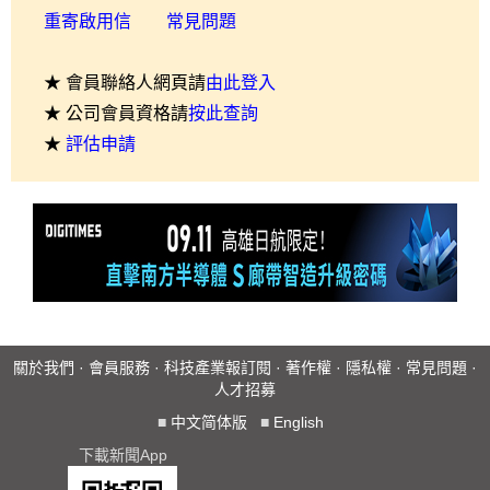
重寄啟用信
常見問題
★ 會員聯絡人網頁請
由此登入
★ 公司會員資格請
按此查詢
★
評估申請
關於我們
·
會員服務
·
科技產業報訂閱
·
著作權
·
隱私權
·
常見問題
·
人才招募
■
中文简体版
■
English
下載新聞App