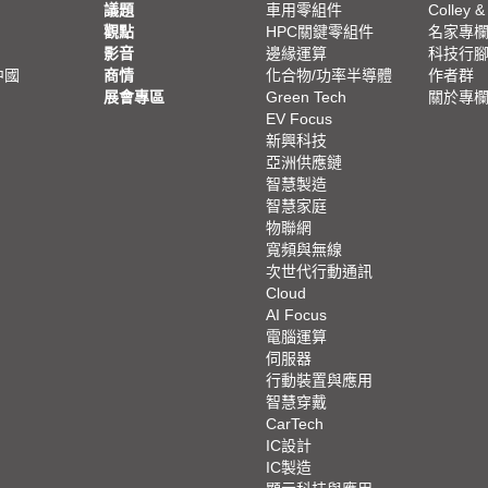
議題
車用零組件
Colley &
觀點
HPC關鍵零組件
名家專
影音
邊緣運算
科技行
中國
商情
化合物/功率半導體
作者群
展會專區
Green Tech
關於專
EV Focus
新興科技
亞洲供應鏈
智慧製造
智慧家庭
物聯網
寬頻與無線
次世代行動通訊
Cloud
AI Focus
電腦運算
伺服器
行動裝置與應用
智慧穿戴
CarTech
IC設計
IC製造