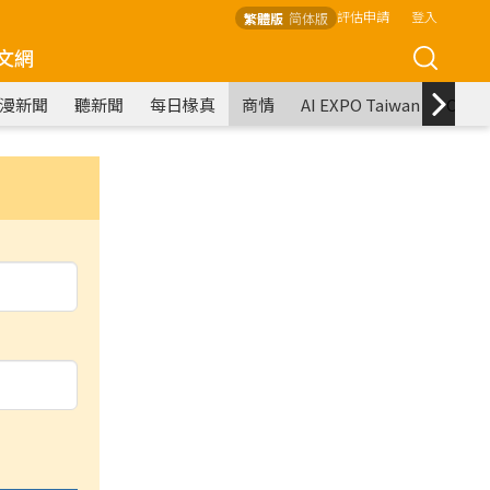
評估申請
登入
繁體版
简体版
文網
漫新聞
聽新聞
每日椽真
商情
AI EXPO Taiwan
COM