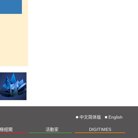
■
中文简体版
■
English
椽經閣
活動家
DIGITIMES