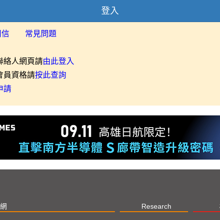
登入
用信
常見問題
聯絡人網頁請
由此登入
會員資格請
按此查詢
申請
網
Research