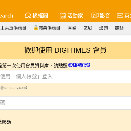
earch
椽經閣
活動家
影音
英
未來車供應鏈
蘋果供應鏈
產業
區域
議題
觀點
歡迎使用 DIGITIMES 會員
您是第一次使用會員資料庫，請點選
@company.com】
號密碼