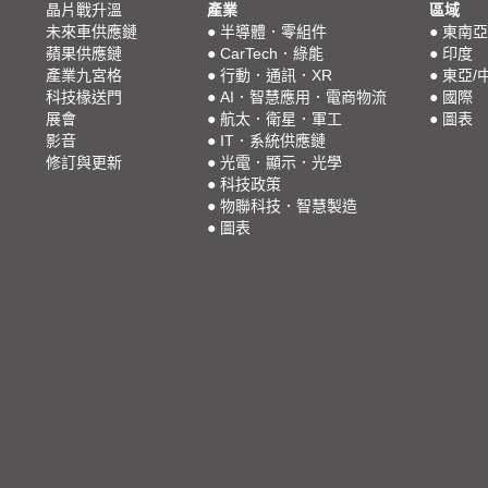
晶片戰升溫
產業
區域
未來車供應鏈
●
半導體．零組件
●
東南亞
蘋果供應鏈
●
CarTech．綠能
●
印度
產業九宮格
●
行動．通訊．XR
●
東亞/
科技椽送門
●
AI．智慧應用．電商物流
●
國際
展會
●
航太．衛星．軍工
●
圖表
影音
●
IT．系統供應鏈
修訂與更新
●
光電．顯示．光學
●
科技政策
●
物聯科技．智慧製造
●
圖表