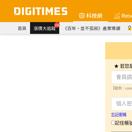
科技網
Res
259
首頁
漲價大追蹤
《百年，並不孤寂》產業導讀
★ 若
【範例：user
忘記密碼
記住帳