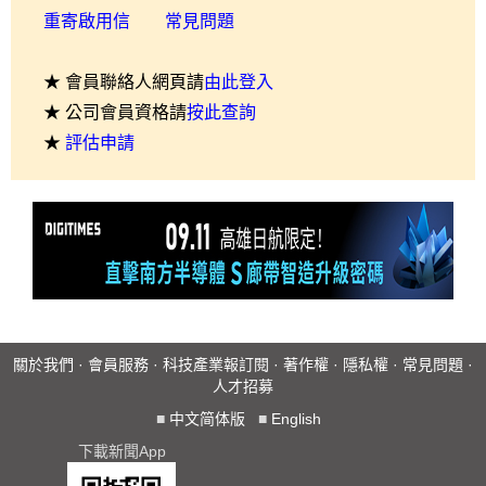
重寄啟用信
常見問題
★ 會員聯絡人網頁請
由此登入
★ 公司會員資格請
按此查詢
★
評估申請
關於我們
·
會員服務
·
科技產業報訂閱
·
著作權
·
隱私權
·
常見問題
·
人才招募
■
中文简体版
■
English
下載新聞App