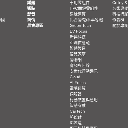
議題
車用零組件
Colley &
觀點
HPC關鍵零組件
名家專
影音
邊緣運算
科技行
中國
商情
化合物/功率半導體
作者群
展會專區
Green Tech
關於專
EV Focus
新興科技
亞洲供應鏈
智慧製造
智慧家庭
物聯網
寬頻與無線
次世代行動通訊
Cloud
AI Focus
電腦運算
伺服器
行動裝置與應用
智慧穿戴
CarTech
IC設計
IC製造