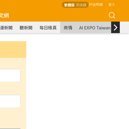
評估申請
登入
繁體版
简体版
文網
漫新聞
聽新聞
每日椽真
商情
AI EXPO Taiwan
COM