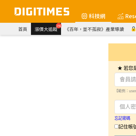
科技網
Res
259
首頁
漲價大追蹤
《百年，並不孤寂》產業導讀
★ 若
【範例：user
忘記密碼
記住帳