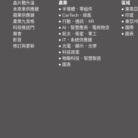
晶片戰升溫
產業
區域
未來車供應鏈
●
半導體．零組件
●
東南亞
蘋果供應鏈
●
CarTech．綠能
●
印度
產業九宮格
●
行動．通訊．XR
●
東亞/
科技椽送門
●
AI．智慧應用．電商物流
●
國際
展會
●
航太．衛星．軍工
●
圖表
影音
●
IT．系統供應鏈
修訂與更新
●
光電．顯示．光學
●
科技政策
●
物聯科技．智慧製造
●
圖表