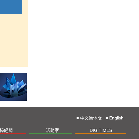
■
中文简体版
■
English
椽經閣
活動家
DIGITIMES