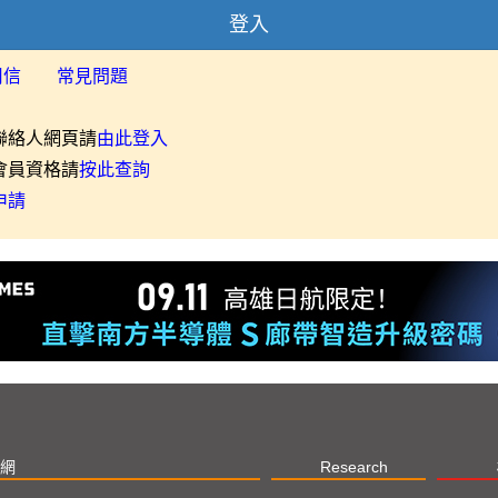
登入
用信
常見問題
聯絡人網頁請
由此登入
會員資格請
按此查詢
申請
網
Research