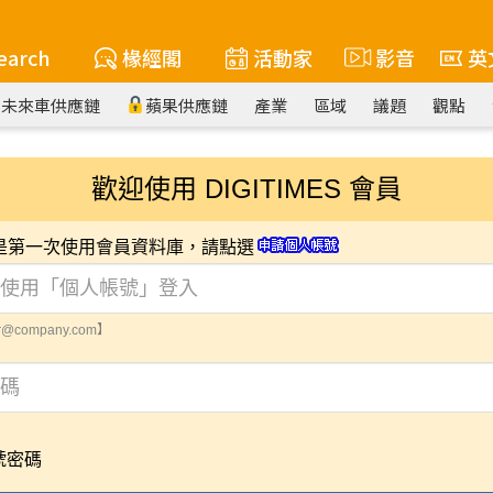
earch
椽經閣
活動家
影音
英
未來車供應鏈
蘋果供應鏈
產業
區域
議題
觀點
歡迎使用 DIGITIMES 會員
您是第一次使用會員資料庫，請點選
@company.com】
號密碼